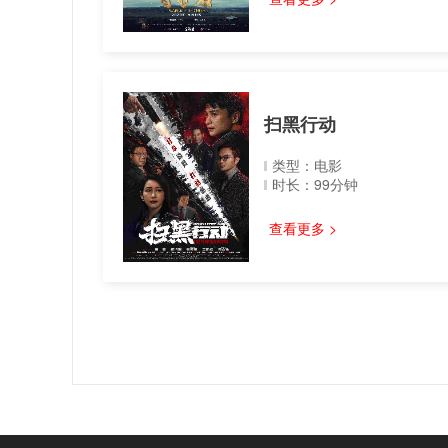
扫黑行动
类型：电影
时长：99分钟
查看更多 >