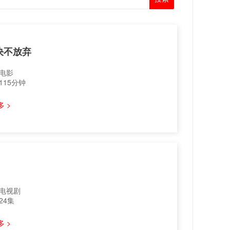
决不放弃
电影
115分钟
 >
电视剧
24集
 >