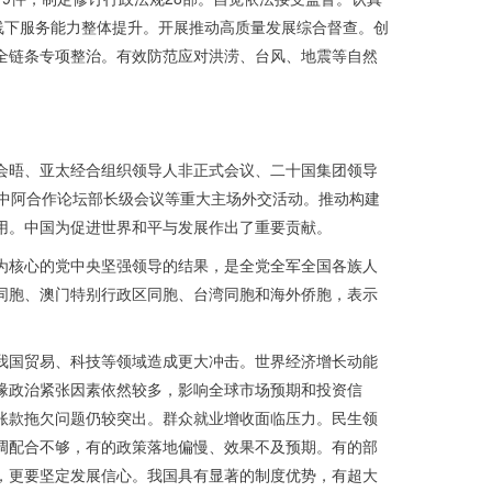
线下服务能力整体提升。开展推动高质量发展综合督查。创
全链条专项整治。有效防范应对洪涝、台风、地震等自然
会晤、亚太经合组织领导人非正式会议、二十国集团领导
中阿合作论坛部长级会议等重大主场外交活动。推动构建
用。中国为促进世界和平与发展作出了重要贡献。
为核心的党中央坚强领导的结果，是全党全军全国各族人
同胞、澳门特别行政区同胞、台湾同胞和海外侨胞，表示
我国贸易、科技等领域造成更大冲击。世界经济增长动能
缘政治紧张因素依然较多，影响全球市场预期和投资信
账款拖欠问题仍较突出。群众就业增收面临压力。民生领
调配合不够，有的政策落地偏慢、效果不及预期。有的部
，更要坚定发展信心。我国具有显著的制度优势，有超大