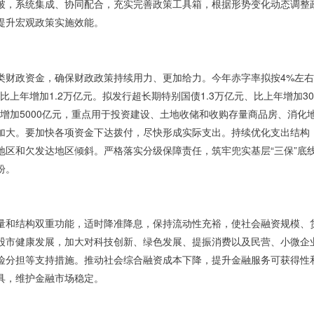
破，系统集成、协同配合，充实完善政策工具箱，根据形势变化动态调整
提升宏观政策实施效能。
类财政资金，确保财政政策持续用力、更加给力。今年赤字率拟按4%左右安
、比上年增加1.2万亿元。拟发行超长期特别国债1.3万亿元、比上年增加3
年增加5000亿元，重点用于投资建设、土地收储和收购存量商品房、消
度明显加大。要加快各项资金下达拨付，尽快形成实际支出。持续优化支出结
地区和欠发达地区倾斜。严格落实分级保障责任，筑牢兜实基层“三保”底
盼。
量和结构双重功能，适时降准降息，保持流动性充裕，使社会融资规模、
股市健康发展，加大对科技创新、绿色发展、提振消费以及民营、小微企
险分担等支持措施。推动社会综合融资成本下降，提升金融服务可获得性
具，维护金融市场稳定。