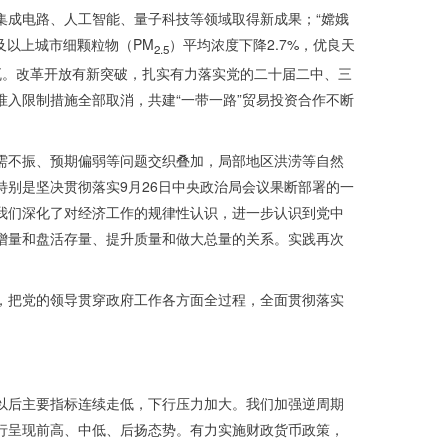
，集成电路、人工智能、量子科技等领域取得新成果；“嫦娥
及以上城市细颗粒物（PM
）平均浓度下降2.7%，优良天
2.5
亿千瓦。改革开放有新突破，扎实有力落实党的二十届二中、三
入限制措施全部取消，共建“一带一路”贸易投资合作不断
需不振、预期偏弱等问题交织叠加，局部地区洪涝等自然
别是坚决贯彻落实9月26日中央政治局会议果断部署的一
我们深化了对经济工作的规律性认识，进一步认识到党中
增量和盘活存量、提升质量和做大总量的关系。实践再次
，把党的领导贯穿政府工作各方面全过程，全面贯彻落实
以后主要指标连续走低，下行压力加大。我们加强逆周期
行呈现前高、中低、后扬态势。有力实施财政货币政策，