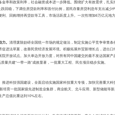
金率和政策利率，社会融资成本进一步降低。围绕扩大有效需求，扎实推进
市场止跌回稳，下调住房贷款利率和首付比例，居民存量房贷利息年支出减少
便利、回购增持再贷款等工具，市场活跃度上升。一次性增加6万亿元地
动力。
清理废除妨碍全国统一市场的规定做法，制定实施公平竞争审查条
济促进法草案，改善民营经济发展环境。积极拓展外贸新增长点，进出口
医院开放试点。加大单边开放力度，对所有同中国建交的最不发达国家产
高质量共建“一带一路”成效显著，一批重大工程、民生项目稳步实施。
。
推进科技强国建设，全面启动实施国家科技重大专项，加快完善重大科
%。新培育一批国家级先进制造业集群，商业航天、北斗应用、新型储能等
产总值比重达到10%左右。