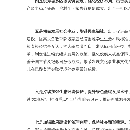
四是统筹城乡区域协调发展，优化经济布局。
出台实
产能力稳步提高，乡村全面振兴取得新成效。出台一批区
五是积极发展社会事业，增进民生福祉。
出台促进高
建设。提高义务教育阶段家庭经济困难学生生活补助标准。
检查检验结果互认，扩大基层慢性病、常见病用药种类。
革，制定促进银发经济发展的政策。强化残疾人权益保障
善全国年节及纪念日放假办法。繁荣发展文化事业和文化
儿在巴黎奥运会取得境外参赛最好成绩。
六是持续加强生态环境保护，
提升绿色低碳发展水平
续“双缩减”。推动重点行业节能降碳改造，推进新能源开
七是加强政府建设和治理创新，保持社会和谐稳定。
负，深入治理群众身边的不正之风，持续加强党风廉政建