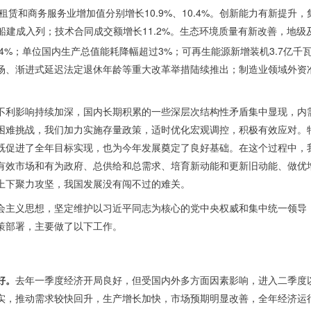
租赁和商务服务业增加值分别增长10.9%、10.4%。创新能力有新提升
船建成入列；技术合同成交额增长11.2%。生态环境质量有新改善，地级
0.4%；单位国内生产总值能耗降幅超过3%；可再生能源新增装机3.7
场、渐进式延迟法定退休年龄等重大改革举措陆续推出；制造业领域外资准
不利影响持续加深，国内长期积累的一些深层次结构性矛盾集中显现，内
困难挑战，我们加力实施存量政策，适时优化宏观调控，积极有效应对。特
既促进了全年目标实现，也为今年发展奠定了良好基础。在这个过程中，
有效市场和有为政府、总供给和总需求、培育新动能和更新旧动能、做优
上下聚力攻坚，我国发展没有闯不过的难关。
会主义思想，坚定维护以习近平同志为核心的党中央权威和集中统一领导
策部署，主要做了以下工作。
好。
去年一季度经济开局良好，但受国内外多方面因素影响，进入二季度
实，推动需求较快回升，生产增长加快，市场预期明显改善，全年经济运