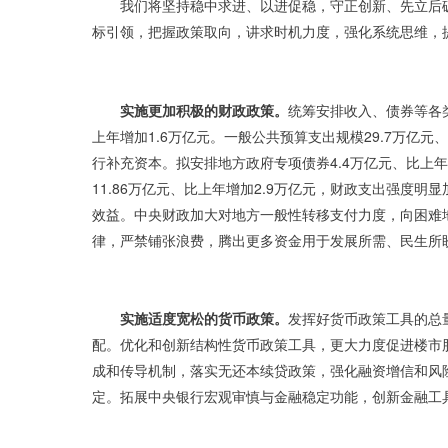
我们将坚持稳中求进、以进促稳，守正创新、先立后
标引领，把握政策取向，讲求时机力度，强化系统思维，
实施更加积极的财政政策。
统筹安排收入、债券等各
上年增加1.6万亿元。一般公共预算支出规模29.7万亿元
行补充资本。拟安排地方政府专项债券4.4万亿元、比上
11.86万亿元、比上年增加2.9万亿元，财政支出强
效益。中央财政加大对地方一般性转移支付力度，向困难
律，严禁铺张浪费，腾出更多资金用于发展所需、民生所
实施适度宽松的货币政策。
发挥好货币政策工具的总
配。优化和创新结构性货币政策工具，更大力度促进楼市
成和传导机制，落实无还本续贷政策，强化融资增信和风
定。拓展中央银行宏观审慎与金融稳定功能，创新金融工