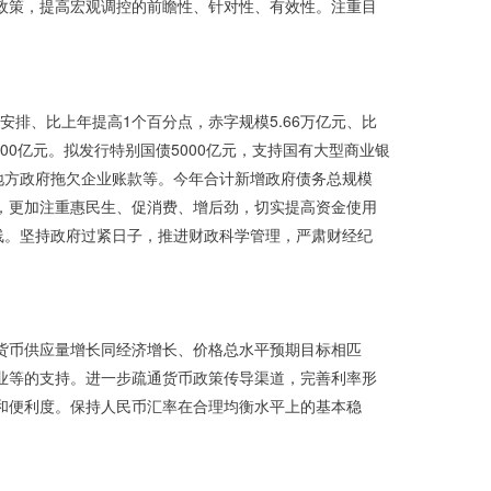
政策，提高宏观调控的前瞻性、针对性、有效性。注重目
排、比上年提高1个百分点，赤字规模5.66万亿元、比
000亿元。拟发行特别国债5000亿元，支持国有大型商业银
化地方政府拖欠企业账款等。今年合计新增政府债务总规模
构，更加注重惠民生、促消费、增后劲，切实提高资金使用
线。坚持政府过紧日子，推进财政科学管理，严肃财经纪
货币供应量增长同经济增长、价格总水平预期目标相匹
业等的支持。进一步疏通货币政策传导渠道，完善利率形
和便利度。保持人民币汇率在合理均衡水平上的基本稳