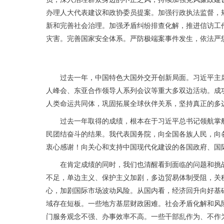
办理人大代表建议和政协委员提案。加强行政执法监督，
新和完善社会治理。加强矛盾纠纷排查化解，推进信访工
灾害。完善国家安全体系。严防极端案事件发生，依法严
过去一年，中国特色大国外交开创新局面。习近平主
人峰会、东亚合作领导人系列会议等重大多双边活动。成
人类命运共同体，巩固拓展全球伙伴关系，坚持真正的多
过去一年取得的成绩，根本在于习近平总书记领航掌
民团结奋斗的结果。我代表国务院，向全国各族人民，向
衷心感谢！向关心和支持中国现代化建设的各国政府、国
在肯定成绩的同时，我们也清醒看到面临的问题和挑
不足，单边主义、保护主义加剧，多边贸易体制受阻，关
心，加剧国际市场波动风险。从国内看，经济回升向好基
域存在短板。一些地方基层财政困难。社会矛盾化解和风
门服务观念不强、办事效率不高。一些干部乱作为、不作