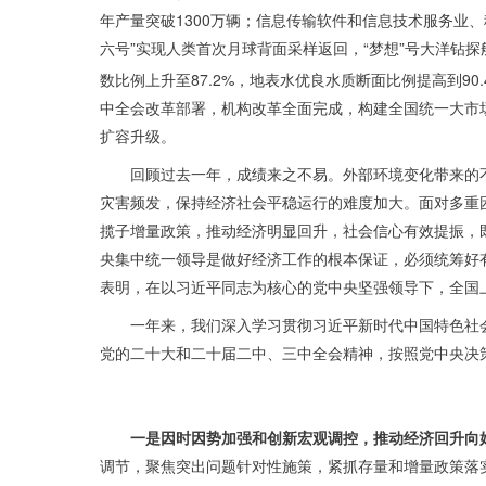
年产量突破1300万辆；信息传输软件和信息技术服务业、
六号”实现人类首次月球背面采样返回，“梦想”号大洋钻探
数比例上升至87.2%，地表水优良水质断面比例提高到9
中全会改革部署，机构改革全面完成，构建全国统一大市
扩容升级。
回顾过去一年，成绩来之不易。外部环境变化带来的
灾害频发，保持经济社会平稳运行的难度加大。面对多重
揽子增量政策，推动经济明显回升，社会信心有效提振，
央集中统一领导是做好经济工作的根本保证，必须统筹好
表明，在以习近平同志为核心的党中央坚强领导下，全国
一年来，我们深入学习贯彻习近平新时代中国特色社
党的二十大和二十届二中、三中全会精神，按照党中央决
一是因时因势加强和创新宏观调控，推动经济回升向
调节，聚焦突出问题针对性施策，紧抓存量和增量政策落