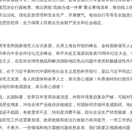
规范涉企行政检查。推出两批“高效办成一件事”重点事项清单，推动线上
作法治化。强化应急管理和安全生产，开展燃气、电动自行车等安全隐患
惩恶性犯罪，全力保障人民群众生命财产安全和社会稳定。
席等党和国家领导人出访多国，出席上海合作组织峰会、金砖国家领导人
功举办中非合作论坛北京峰会、和平共处五项原则发表70周年纪念大会、
边主义，在应对全球性挑战和解决国际地区热点问题中发挥积极建设性作
舵，在于习近平新时代中国特色社会主义思想科学指引，是以习近平同志
各民主党派、各人民团体和各界人士，表示衷心感谢！向香港特别行政区
际组织和各国朋友，表示衷心感谢！
战。从国际看，世界百年变局加速演进，外部环境更趋复杂严峻，可能对
税壁垒增多，冲击全球产业链供应链稳定，对国际经济循环造成阻碍。地
础还不稳固，有效需求不足，特别是消费不振。部分企业生产经营困难，
险防范工作还需要加强。政府效能和依法行政能力有待提升。一些工作协
为、不善为，一些领域和地方腐败问题依然多发。我们既要正视困难问题