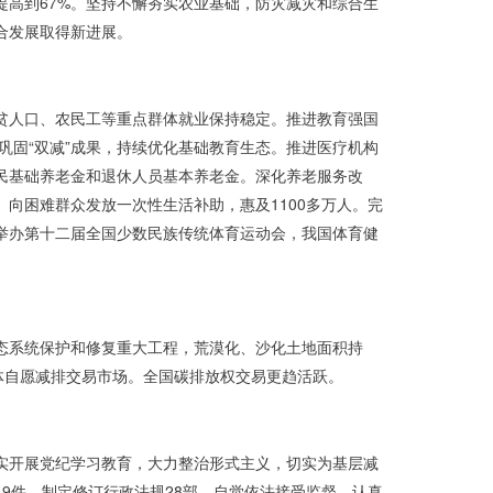
高到67%。坚持不懈夯实农业基础，防灾减灾和综合生
合发展取得新进展。
贫人口、农民工等重点群体就业保持稳定。推进教育强国
巩固“双减”成果，持续优化基础教育生态。推进医疗机构
民基础养老金和退休人员基本养老金。深化养老服务改
向困难群众发放一次性生活补助，惠及1100多万人。完
举办第十二届全国少数民族传统体育运动会，我国体育健
态系统保护和修复重大工程，荒漠化、沙化土地面积持
体自愿减排交易市场。全国碳排放权交易更趋活跃。
实开展党纪学习教育，大力整治形式主义，切实为基层减
9件，制定修订行政法规28部。自觉依法接受监督。认真