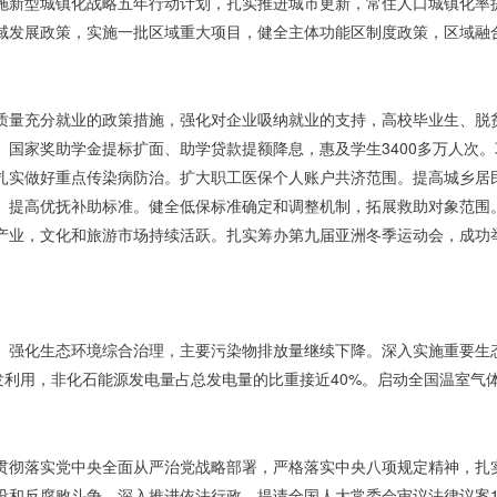
施新型城镇化战略五年行动计划，扎实推进城市更新，常住人口城镇化率提
域发展政策，实施一批区域重大项目，健全主体功能区制度政策，区域融
质量充分就业的政策措施，强化对企业吸纳就业的支持，高校毕业生、脱
国家奖助学金提标扩面、助学贷款提额降息，惠及学生3400多万人次。
扎实做好重点传染病防治。扩大职工医保个人账户共济范围。提高城乡居
。提高优抚补助标准。健全低保标准确定和调整机制，拓展救助对象范围。
产业，文化和旅游市场持续活跃。扎实筹办第九届亚洲冬季运动会，成功
。
强化生态环境综合治理，主要污染物排放量继续下降。深入实施重要生
发利用，非化石能源发电量占总发电量的比重接近40%。启动全国温室气
贯彻落实党中央全面从严治党战略部署，严格落实中央八项规定精神，扎
设和反腐败斗争。深入推进依法行政。提请全国人大常委会审议法律议案1