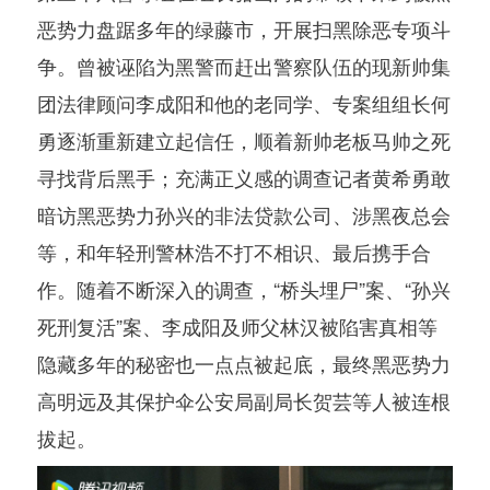
恶势力盘踞多年的绿藤市，开展扫黑除恶专项斗
争。曾被诬陷为黑警而赶出警察队伍的现新帅集
团法律顾问李成阳和他的老同学、专案组组长何
勇逐渐重新建立起信任，顺着新帅老板马帅之死
寻找背后黑手；充满正义感的调查记者黄希勇敢
暗访黑恶势力孙兴的非法贷款公司、涉黑夜总会
等，和年轻刑警林浩不打不相识、最后携手合
作。随着不断深入的调查，“桥头埋尸”案、“孙兴
死刑复活”案、李成阳及师父林汉被陷害真相等
隐藏多年的秘密也一点点被起底，最终黑恶势力
高明远及其保护伞公安局副局长贺芸等人被连根
拔起。