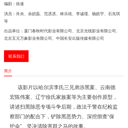
编剧：
徐速
演员：
肖央
、
余皑磊
、
范丞丞
、林乐炫、
李诚儒
、
杨皓宇
、
石兆琪
等
出品单位：厦门春秋时代影业有限公司、
北京光线影业有限公司
、
北京五元万象影业有限公司、中国长安出版传媒有限公司
联系我们
简介
该影片以哈尔滨李氏三兄弟涉黑案、云南德
宏陈伟案、辽宁徐氏家族案等为主要创作原型，
讲述扫黑除恶专项斗争后期，政法干警在纪检监
察部门的配合下，铲除黑恶势力、深挖彻查“保
护伞”、坚决清除害群之马的故事。