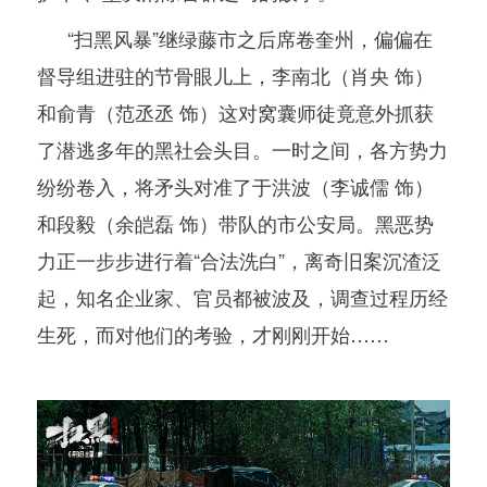
“扫黑风暴”继绿藤市之后席卷奎州，偏偏在
督导组进驻的节骨眼儿上，李南北（肖央 饰）
和俞青（范丞丞 饰）这对窝囊师徒竟意外抓获
了潜逃多年的黑社会头目。一时之间，各方势力
纷纷卷入，将矛头对准了于洪波（李诚儒 饰）
和段毅（余皑磊 饰）带队的市公安局。黑恶势
力正一步步进行着“合法洗白”，离奇旧案沉渣泛
起，知名企业家、官员都被波及，调查过程历经
生死，而对他们的考验，才刚刚开始……